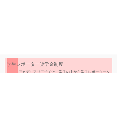
学生レポーター奨学金制度
アカデミアリアチでは、学生の中から学生レポーターを
募集します。学生レポーターに選ばれた学生には、奨学
金として、授業料の10%が付与されます。
ページ一覧
「学生レポーター」キャンペーン！