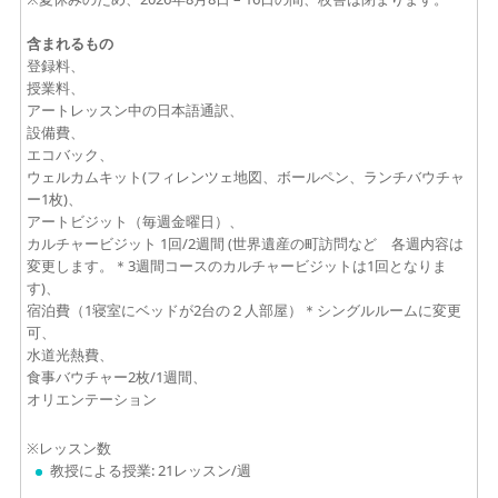
含まれるもの
登録料、
授業料、
アートレッスン中の日本語通訳、
設備費、
エコバック、
ウェルカムキット(フィレンツェ地図、ボールペン、ランチバウチャ
ー1枚)、
アートビジット（毎週金曜日）、
カルチャービジット 1回/2週間 (世界遺産の町訪問など 各週内容は
変更します。＊3週間コースのカルチャービジットは1回となりま
す)、
宿泊費（1寝室にベッドが2台の２人部屋）＊シングルルームに変更
可、
水道光熱費、
食事バウチャー2枚/1週間、
オリエンテーション
※レッスン数
教授による授業: 21レッスン/週